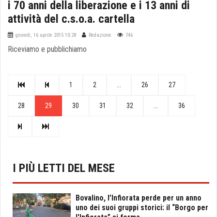
i 70 anni della liberazione e i 13 anni di
attività del c.s.o.a. cartella
giovedì, 16 aprile 2015 10:28
Redazione
746
Riceviamo e pubblichiamo
1
2
...
26
27
28
29
30
31
32
...
36
I PIÙ LETTI DEL MESE
Bovalino, l’Infiorata perde per un anno
uno dei suoi gruppi storici: il “Borgo per