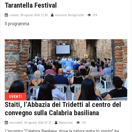
Tarantella Festival
sabato, 08 agosto 2026 12:30
Giovanni Belligerante
218
Il programma
EVENTI
Staiti, l’Abbazia dei Tridetti al centro del
convegno sulla Calabria basiliana
mercoledì, 05 agosto 2026 07:37
Redazione
192
L’incontro “Calabria Basiliana, dove la natura nutre lo spirito” ha