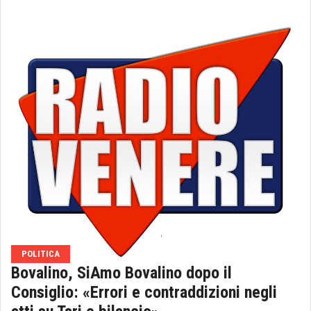
POLITICA
Bovalino, SiAmo Bovalino dopo il
Consiglio: «Errori e contraddizioni negli