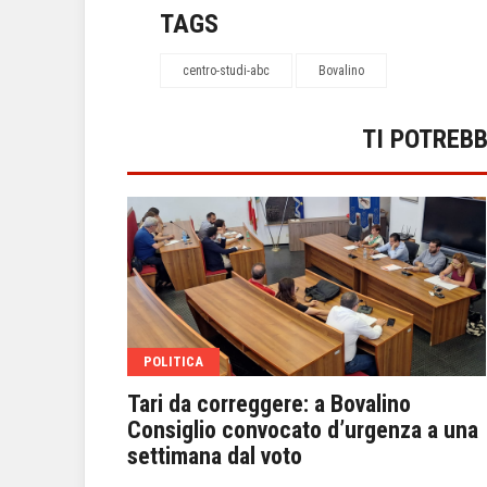
TAGS
centro-studi-abc
Bovalino
TI POTREB
POLITICA
to, a
Tari da correggere: a Bovalino
 Bruno
Consiglio convocato d’urgenza a una
settimana dal voto