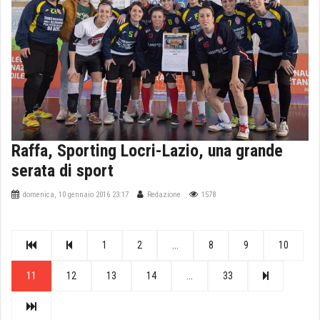
Raffa, Sporting Locri-Lazio, una grande
serata di sport
domenica, 10 gennaio 2016 23:17
Redazione
1578
1
2
...
8
9
10
11
12
13
14
...
33