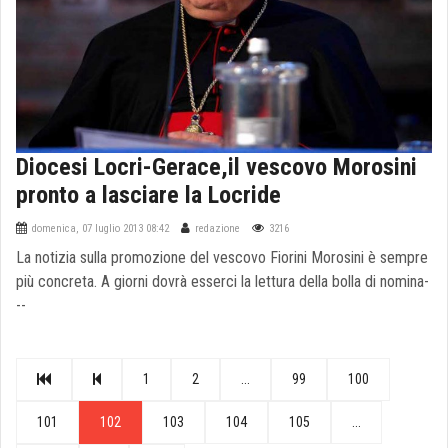
Diocesi Locri-Gerace,il vescovo Morosini
pronto a lasciare la Locride
domenica, 07 luglio 2013 08:42
redazione
3216
La notizia sulla promozione del vescovo Fiorini Morosini è sempre
più concreta. A giorni dovrà esserci la lettura della bolla di nomina-
--
1
2
...
99
100
101
102
103
104
105
...