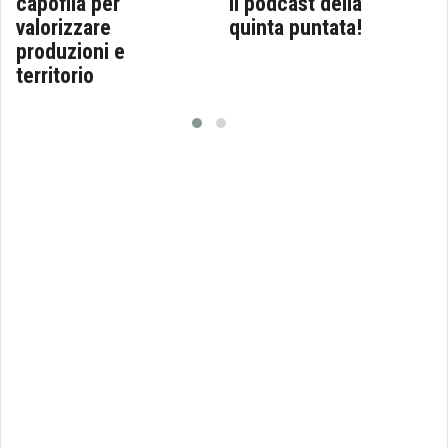
capofila per
il podcast della
valorizzare
quinta puntata!
produzioni e
territorio