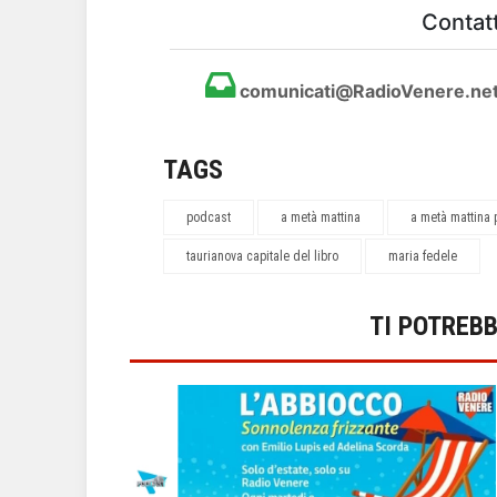
Contatt
comunicati@RadioVenere.ne
TAGS
podcast
a metà mattina
a metà mattina
taurianova capitale del libro
maria fedele
TI POTREB