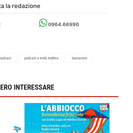
a la redazione
t
0964.66990
 podcast
podcast a metà mattina
taurianova
BERO INTERESSARE