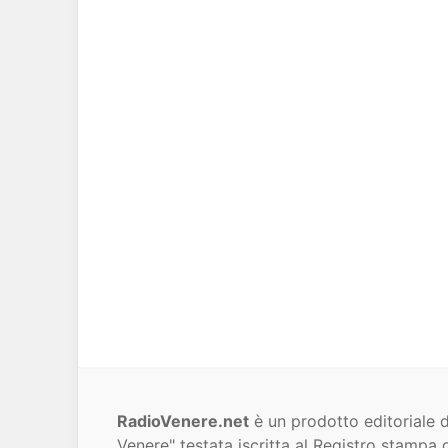
RadioVenere.net
è un prodotto editoriale d
Venere" testata iscritta al Registro stampa d