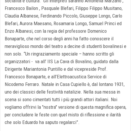
socialità e cultura. Gli interpreti saranno Antonella Marzano ,
Francesco Bailon , Pasquale Blefari, Filippo Filippo Musitano,
Claudia Albanese, Ferdinando Piccolo, Giuseppe Longo, Carlo
Blefari, Aurora Maesano, Rosamaria Longo, Samuel Princi ed
Enzo Albanesi, con la regia del professore Domenico
Bonaparte, che nel corso degli anni ha fatto conoscere il
meraviglioso mondo del teatro a decine di studenti bovalinesi e
non solo. “Un ringraziamento speciale – hanno scritto gli
organizzatori - va all’ IIS La Cava di Bovalino, guidato dalla
Dirigente Mariantonia Puntillo e dal vicepreside Prof.
Francesco Bonaparte, e all’Elettroacustica Service di
Nicodemo Ferraro. Natale in Casa Cupiello è, dal lontano 1931,
uno dei classici delle festività natalizie. Nella sua messa in
scena si sono cimentati tutti i più grandi attori italiani. Noi
vogliamo offrirvi la "nostra" versione di questa magnifica opera,
per concludere le feste con quel misto di riflessione e ilarità
che solo Eduardo ha saputo regalarci”.