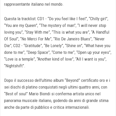
rappresentante italiano nel mondo.
Questa la tracklist: CD1 - “Do you feel like I feel”, “Chilly girl”,
“You are my Queen”, “The mystery of man”, “I will never stop
loving you”, “Stay With me”, “This is what you are”, “A Handful
Of Soul”, “No Merci For Me”, “Rio De Janeiro Blues”, “Never
Die”; CD2 - “Gratitude”, “Be Lonely”, “Shine on”, “What have you
done to me”, “Deep Space”, “Come to me”, “Open up your eyes”,
“Love is a temple”, “Another kind of love”, “All I want is you”,
“Nightshift”.
Dopo il successo dell'ultimo album “Beyond” certificato oro e i
sei dischi di platino conquistati negli ultimi quattro anni, con
“Best of soul” Mario Biondi si conferma artista unico nel
panorama musicale italiano, godendo da anni di grande stima
anche da parte di pubblico e critica internazionali.