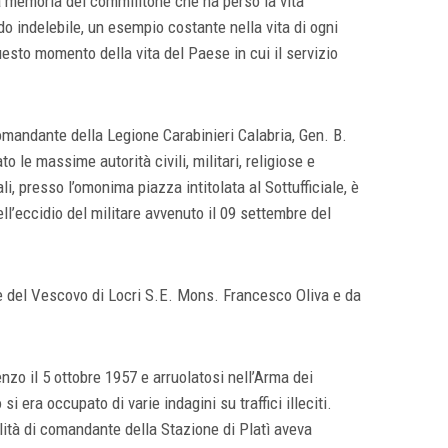
 memoria del commilitone che ha perso la vita
o indelebile, un esempio costante nella vita di ogni
questo momento della vita del Paese in cui il servizio
mandante della Legione Carabinieri Calabria, Gen. B.
o le massime autorità civili, militari, religiose e
li, presso l’omonima piazza intitolata al Sottufficiale, è
ell’eccidio del militare avvenuto il 09 settembre del
e del Vescovo di Locri S.E. Mons. Francesco Oliva e da
nzo il 5 ottobre 1957 e arruolatosi nell’Arma dei
i era occupato di varie indagini su traffici illeciti.
lità di comandante della Stazione di Platì aveva