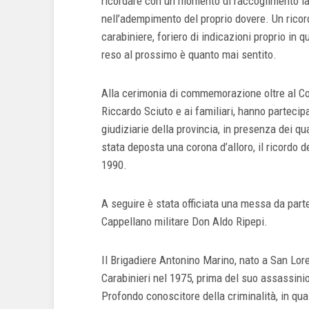
ricordare con un momento di raccoglimento la
nell’adempimento del proprio dovere. Un ricord
carabiniere, foriero di indicazioni proprio in 
reso al prossimo è quanto mai sentito.
Alla cerimonia di commemorazione oltre al Co
Riccardo Sciuto e ai familiari, hanno partecipat
giudiziarie della provincia, in presenza dei qua
stata deposta una corona d’alloro, il ricordo d
1990.
A seguire è stata officiata una messa da part
Cappellano militare Don Aldo Ripepi.
Il Brigadiere Antonino Marino, nato a San Lore
Carabinieri nel 1975, prima del suo assassinio s
Profondo conoscitore della criminalità, in qua