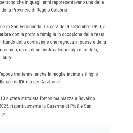
i persona che in quegli anni rappresentavano una delle
o della Provincia di Reggio Calabria.
one di San Ferdinando. La sera del 9 settembre 1990, il
eriore con la propria famiglia in occasione della festa
rofittando della confusione che regnava in paese e della
ecnico, gli esplose contro alcuni colpi di pistola,
l buio.
l’epoca trentenne, anche la moglie incinta e il figlio
iciale dell’Arma dei Carabinieri.
10 è stata intitolata l’omonima piazza a Bovalino
2025, rispettivamente la Caserma di Platì e San
ieri.