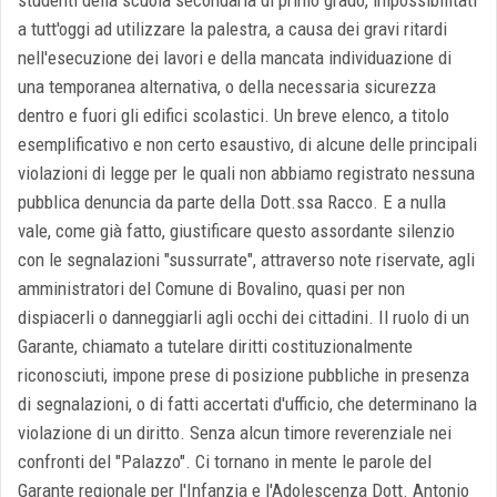
studenti della scuola secondaria di primo grado, impossibilitati
a tutt'oggi ad utilizzare la palestra, a causa dei gravi ritardi
nell'esecuzione dei lavori e della mancata individuazione di
una temporanea alternativa, o della necessaria sicurezza
dentro e fuori gli edifici scolastici. Un breve elenco, a titolo
esemplificativo e non certo esaustivo, di alcune delle principali
violazioni di legge per le quali non abbiamo registrato nessuna
pubblica denuncia da parte della Dott.ssa Racco. E a nulla
vale, come già fatto, giustificare questo assordante silenzio
con le segnalazioni "sussurrate", attraverso note riservate, agli
amministratori del Comune di Bovalino, quasi per non
dispiacerli o danneggiarli agli occhi dei cittadini. Il ruolo di un
Garante, chiamato a tutelare diritti costituzionalmente
riconosciuti, impone prese di posizione pubbliche in presenza
di segnalazioni, o di fatti accertati d'ufficio, che determinano la
violazione di un diritto. Senza alcun timore reverenziale nei
confronti del "Palazzo". Ci tornano in mente le parole del
Garante regionale per l'Infanzia e l'Adolescenza Dott. Antonio