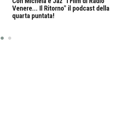
Con Michela e Jaz "I Film di Radio
Con 
Venere... Il Ritorno" il podcast della
Vene
quarta puntata!
quar