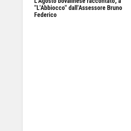
o torna
L'Agosto bovalinese raccontato, a
iamo
"L'Abbiocco" dall'Assessore Bruno
Federico