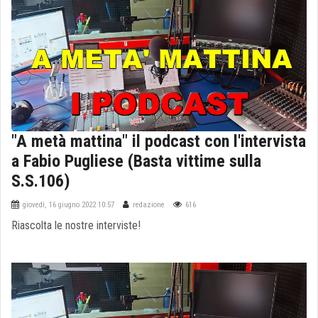
"A metà mattina" il podcast con l'intervista
a Fabio Pugliese (Basta vittime sulla
S.S.106)
giovedì, 16 giugno 2022 10:57
redazione
616
Riascolta le nostre interviste!