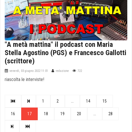
"A metà mattina" il podcast con Maria
Stella Agostino (PGS) e Francesco Gallotti
(scrittore)
venerdì, 03 giugno 2022 11:01
redazione
722
riascolta le interviste!
1
2
...
14
15
16
17
18
19
20
...
28