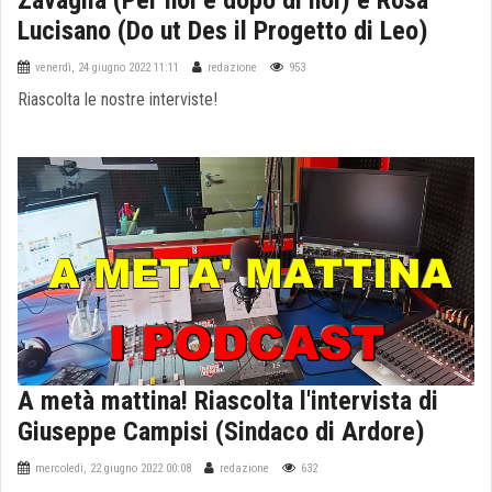
Zavaglia (Per noi e dopo di noi) e Rosa
Lucisano (Do ut Des il Progetto di Leo)
venerdì, 24 giugno 2022 11:11
redazione
953
Riascolta le nostre interviste!
A metà mattina! Riascolta l'intervista di
Giuseppe Campisi (Sindaco di Ardore)
mercoledì, 22 giugno 2022 00:08
redazione
632