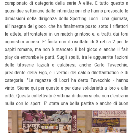
campionato di categoria della serie A elite. E tutto questo a
quasi due settimane dalle intimidazioni che hanno provocato le
dimissioni della dirigenza dello Sporting Locri. Una giornata,
all'insegna del gioco, che ha finalmente posto sotto i riflettori
le atlete, affrontatesi in un match grintoso e, a tratti, dai toni
agonistici accesi. E' finita con il risultato di 3 reti a 2 per le
ospiti romane, ma non è mancato il bel gioco e anche il fair
play da entrambe le parti. Sugli spalti, tra le agguerrite fazioni
delle tifoserie laziali e calabresi, anche Carlo Tavecchio,
presidente della Figc, e i vertici del calcio dilettantistico e di
categoria. "Le ragazze di Locri ha detto Tavecchio - hanno
vinto. Siamo qui per questo e per dare solidarietà a loro e alla
città. Questa collettività è vittima di discorsi che non c'entrano
nulla con lo sport.
E' stata una bella partita e anche di buon