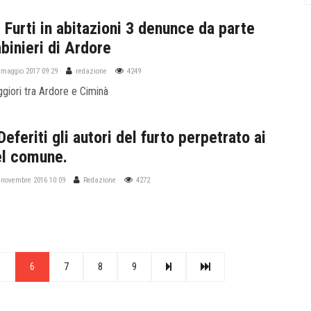
 Furti in abitazioni 3 denunce da parte
binieri di Ardore
 maggio 2017 09:29
redazione
4249
ggiori tra Ardore e Ciminà
eferiti gli autori del furto perpetrato ai
el comune.
 novembre 2016 10:09
Redazione
4272
5
6
7
8
9