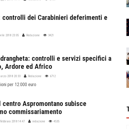
 controlli dei Carabinieri deferimenti e
rile 2018 23:05
Redazione
3421
drangheta: controlli e servizi specifici a
o, Ardore ed Africo
marzo 2018 20:33
Redazione
6712
ioni per 12.000 euro
il centro Aspromontano subisce
imo commissariamento
 febbraio 2018 14:47
redazione
4535