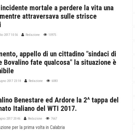
incidente mortale a perdere la vita una
 mentre attraversava sulle strisce
i
lio 2017 10:56
Redazione
10975
ento, appello di un cittadino "sindaci di
 Bovalino fate qualcosa" la situazione è
ibile
iugno 2017 23:18
Redazione
6083
alino Benestare ed Ardore la 2^ tappa del
ato Italiano del WTI 2017.
iugno 2017 20:46
Redazione
7667
zione per la prima volta in Calabria