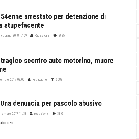
 54enne arrestato per detenzione di
a stupefacente
 febbraio 2018 17:09
Redazione
2825
 tragico scontro auto motorino, muore
ne
vembre 2017 09:05
Redazione
6082
 Una denuncia per pascolo abusivo
ettembre 2017 11:38
redazione
3109
abinieri