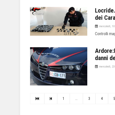
Locride.
dei Cara
mercoledì, 10
Controlli ma
Ardore:D
danni d
mercoledì, 23
1
...
3
4