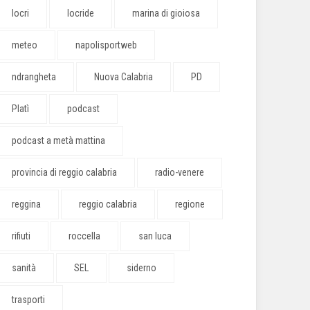
locri
locride
marina di gioiosa
meteo
napolisportweb
ndrangheta
Nuova Calabria
PD
Platì
podcast
podcast a metà mattina
provincia di reggio calabria
radio-venere
reggina
reggio calabria
regione
rifiuti
roccella
san luca
sanità
SEL
siderno
trasporti