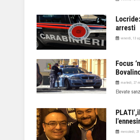
Locride:
arresti
venerdì, 13 ap
Focus ‘n
Bovalin
martedì, 27 
Elevate sanz
PLATI',
l'ennes
mercoledì, 21