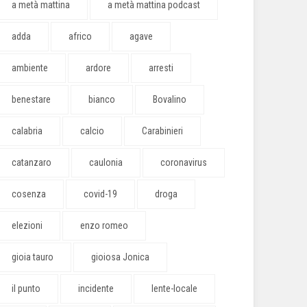
a metà mattina
a metà mattina podcast
adda
africo
agave
ambiente
ardore
arresti
benestare
bianco
Bovalino
calabria
calcio
Carabinieri
catanzaro
caulonia
coronavirus
cosenza
covid-19
droga
elezioni
enzo romeo
gioia tauro
gioiosa Jonica
il punto
incidente
lente-locale