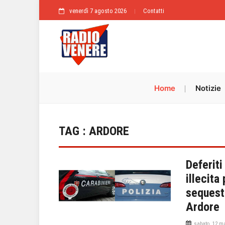
venerdì 7 agosto 2026
Contatti
Home
Notizie
TAG : ARDORE
Deferiti
illecita
sequest
Ardore
sabato, 12 ma