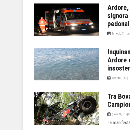
Ardore, 
signora
pedonal
lunedì, 31 lug
Inquinam
Ardore e
insosten
venerdì, 30 g
Tra Bov
Campion
giovedì, 01 g
La manifesta