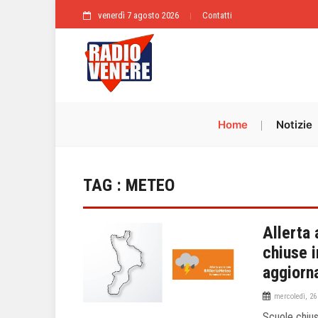
venerdì 7 agosto 2026
Contatti
Home
Notizie
TAG : METEO
Allerta 
chiuse i
aggiorn
mercoledì, 26
Scuole chius