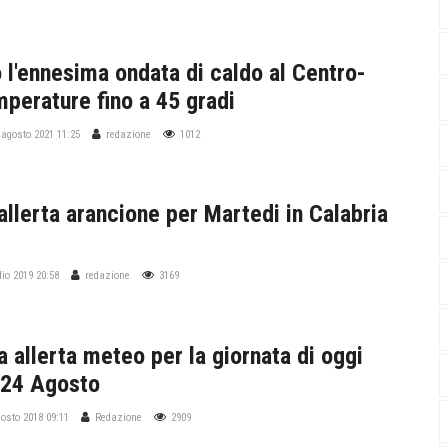
o l'ennesima ondata di caldo al Centro-
mperature fino a 45 gradi
agosto 2021 11:25
redazione
1012
llerta arancione per Martedi in Calabria
lio 2019 20:58
redazione
3169
 allerta meteo per la giornata di oggi
 24 Agosto
gosto 2018 09:11
Redazione
2909