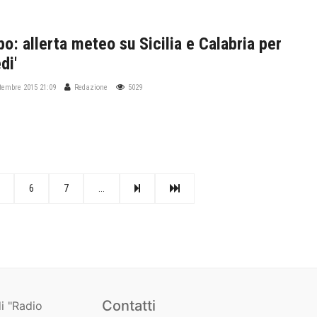
o: allerta meteo su Sicilia e Calabria per
di'
ttembre 2015 21:09
Redazione
5029
6
7
...
Contatti
i "Radio