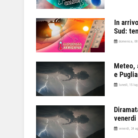
In arriv
Sud: te
domenica, 08 
Meteo, a
e Puglia
lunedì, 15 lug
Diramata
venerdi
venerdì, 24 a