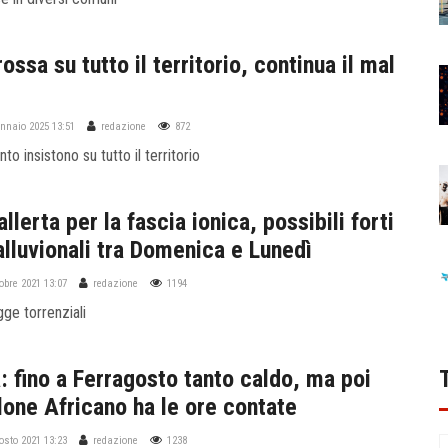
rossa su tutto il territorio, continua il mal
ennaio 2025 13:51
redazione
872
to insistono su tutto il territorio
llerta per la fascia ionica, possibili forti
alluvionali tra Domenica e Lunedì
tobre 2021 13:07
redazione
1194
gge torrenziali
: fino a Ferragosto tanto caldo, ma poi
clone Africano ha le ore contate
osto 2021 13:23
redazione
1238