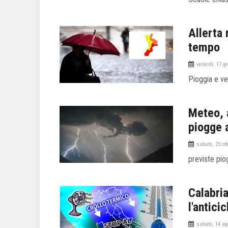
Allerta 
tempo
venerdì, 17 g
Pioggia e ven
Meteo, a
piogge 
sabato, 23 ot
previste pio
Calabria
l'antici
sabato, 14 ag