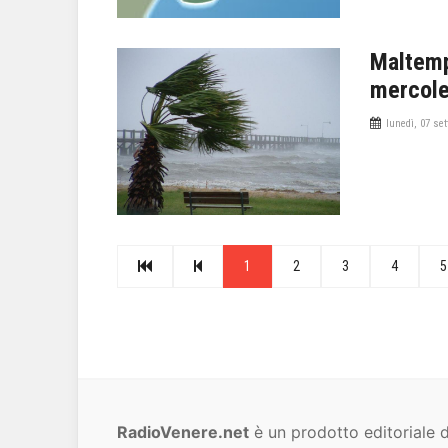
Maltemp
mercole
lunedì, 07 se
1
2
3
4
5
RadioVenere.net
è un prodotto editoriale d