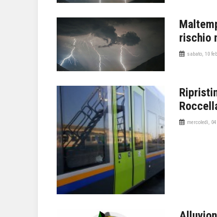
Maltemp
rischio 
sabato, 10 fe
Ripristi
Roccell
mercoledì, 04
Alluvio