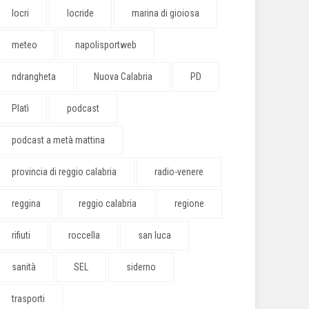
locri
locride
marina di gioiosa
meteo
napolisportweb
ndrangheta
Nuova Calabria
PD
Platì
podcast
podcast a metà mattina
provincia di reggio calabria
radio-venere
reggina
reggio calabria
regione
rifiuti
roccella
san luca
sanità
SEL
siderno
trasporti