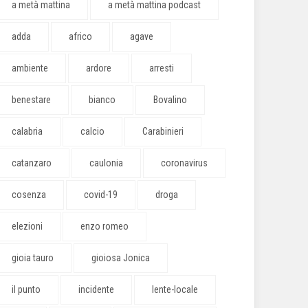
a metà mattina
a metà mattina podcast
adda
africo
agave
ambiente
ardore
arresti
benestare
bianco
Bovalino
calabria
calcio
Carabinieri
catanzaro
caulonia
coronavirus
cosenza
covid-19
droga
elezioni
enzo romeo
gioia tauro
gioiosa Jonica
il punto
incidente
lente-locale