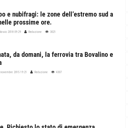
o e nubifragi: le zone dell’estremo sud a
nelle prossime ore.
bbraio 2018 09:29
Redazione
3021
nata, da domani, la ferrovia tra Bovalino e
a
 novembre 2015 19:21
Redazione
4307
ne. Richiesto lo stato di emergenza