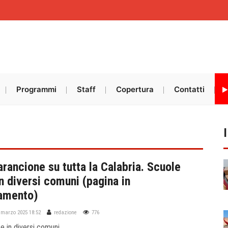
Programmi
Staff
Copertura
Contatti
arancione su tutta la Calabria. Scuole
n diversi comuni (pagina in
amento)
 marzo 2025 18:52
redazione
776
e in diversi comuni