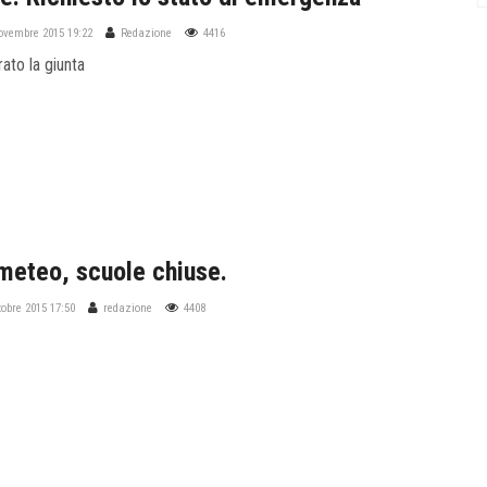
ovembre 2015 19:22
Redazione
4416
rato la giunta
 meteo, scuole chiuse.
tobre 2015 17:50
redazione
4408