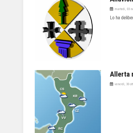
martedì, 03 n
Lo ha delibe
Allerta
venerdì, 30 ot