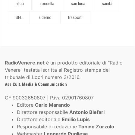
rifiuti
roccella
san luca
sanità
SEL
siderno
trasporti
RadioVenere.net
è un prodotto editoriale di "Radio
Venere" testata iscritta al Registro stampa del
tribunale di Locri numero 3/2016.
Ass.Cult. Media & Communication
CF 90032650807 | P.iva 02901760807
Editore
Carlo Marando
Direttore responsabile
Antonio Blefari
Direttore editoriale
Emilio Lupis
Responsabile di redazione
Tonino Zurzolo
Webmaster
Leonardo Pugliese