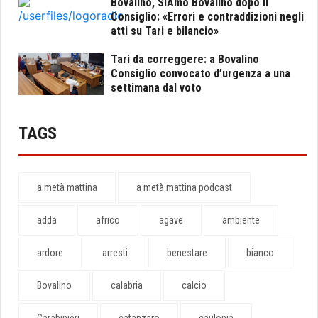
Bovalino, SiAmo Bovalino dopo il
Consiglio: «Errori e contraddizioni negli
atti su Tari e bilancio»
Tari da correggere: a Bovalino
Consiglio convocato d’urgenza a una
settimana dal voto
TAGS
a metà mattina
a metà mattina podcast
adda
africo
agave
ambiente
ardore
arresti
benestare
bianco
Bovalino
calabria
calcio
Carabinieri
catanzaro
caulonia