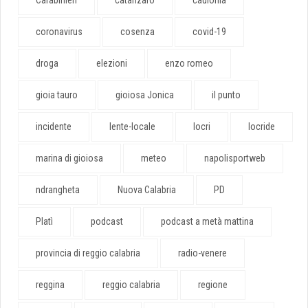
coronavirus
cosenza
covid-19
droga
elezioni
enzo romeo
gioia tauro
gioiosa Jonica
il punto
incidente
lente-locale
locri
locride
marina di gioiosa
meteo
napolisportweb
ndrangheta
Nuova Calabria
PD
Platì
podcast
podcast a metà mattina
provincia di reggio calabria
radio-venere
reggina
reggio calabria
regione