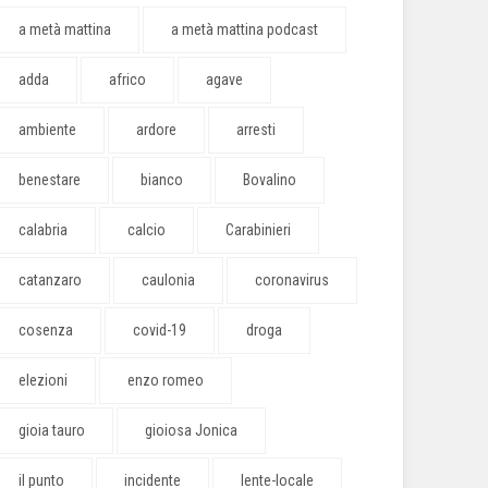
a metà mattina
a metà mattina podcast
adda
africo
agave
ambiente
ardore
arresti
benestare
bianco
Bovalino
calabria
calcio
Carabinieri
catanzaro
caulonia
coronavirus
cosenza
covid-19
droga
elezioni
enzo romeo
gioia tauro
gioiosa Jonica
il punto
incidente
lente-locale