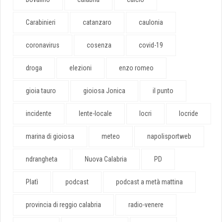
Carabinieri
catanzaro
caulonia
coronavirus
cosenza
covid-19
droga
elezioni
enzo romeo
gioia tauro
gioiosa Jonica
il punto
incidente
lente-locale
locri
locride
marina di gioiosa
meteo
napolisportweb
ndrangheta
Nuova Calabria
PD
Platì
podcast
podcast a metà mattina
provincia di reggio calabria
radio-venere