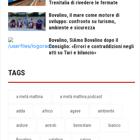
Trenitalia di rivedere le fermate
Bovalino, il mare come motore di
sviluppo: confronto su turismo,
ambiente e sicurezza
Bovalino, SiAmo Bovalino dopo il
Consiglio: «Errori e contraddizioni negli
atti su Tari e bilancio»
TAGS
a metà mattina
a metà mattina podcast
adda
africo
agave
ambiente
ardore
arresti
benestare
bianco
Bovalino
calabria
calcio