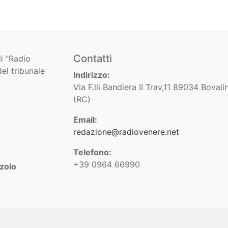
Contatti
i "Radio
el tribunale
Indirizzo:
Via F.lli Bandiera II Trav,11 89034 Bovali
(RC)
Email:
redazione@radiovenere.net
Telefono:
+39 0964 66990
zolo
ation