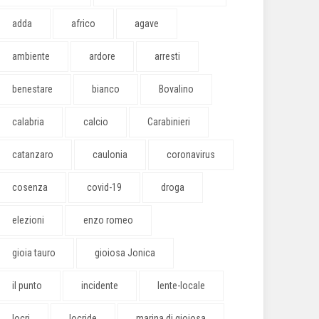
adda
africo
agave
ambiente
ardore
arresti
benestare
bianco
Bovalino
calabria
calcio
Carabinieri
catanzaro
caulonia
coronavirus
cosenza
covid-19
droga
elezioni
enzo romeo
gioia tauro
gioiosa Jonica
il punto
incidente
lente-locale
locri
locride
marina di gioiosa