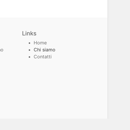
Links
Home
no
Chi siamo
Contatti
Sviluppato da
Leonardo Pugliese