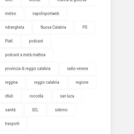
meteo
napolisportweb
ndrangheta
Nuova Calabria
PD
Platì
podcast
podcast a metà mattina
provincia di reggio calabria
radio-venere
reggina
reggio calabria
regione
rifiuti
roccella
san luca
sanità
SEL
siderno
trasporti