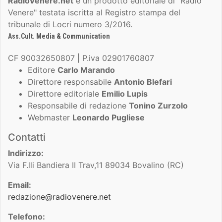
RadioVenere.net
è un prodotto editoriale di "Radio
Venere" testata iscritta al Registro stampa del
tribunale di Locri numero 3/2016.
Ass.Cult. Media & Communication
CF 90032650807 | P.iva 02901760807
Editore
Carlo Marando
Direttore responsabile
Antonio Blefari
Direttore editoriale
Emilio Lupis
Responsabile di redazione
Tonino Zurzolo
Webmaster
Leonardo Pugliese
Contatti
Indirizzo:
Via F.lli Bandiera II Trav,11 89034 Bovalino (RC)
Email:
redazione@radiovenere.net
Telefono: