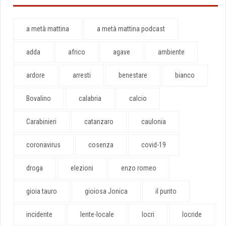
a metà mattina
a metà mattina podcast
adda
africo
agave
ambiente
ardore
arresti
benestare
bianco
Bovalino
calabria
calcio
Carabinieri
catanzaro
caulonia
coronavirus
cosenza
covid-19
droga
elezioni
enzo romeo
gioia tauro
gioiosa Jonica
il punto
incidente
lente-locale
locri
locride