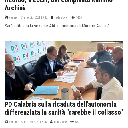
ricordo, a Locri, del compianto Mimmo
Archinà
venerdì, 24 maggio 2024 15:22
redazione
1429
Sarà intitolata la sezione AIA in memoria di Mimmo Archinà
PD Calabria sulla ricaduta dell'autonomia
differenziata in sanità "sarebbe il collasso"
venerdì, 22 marzo 2024 08:05
redazione
662