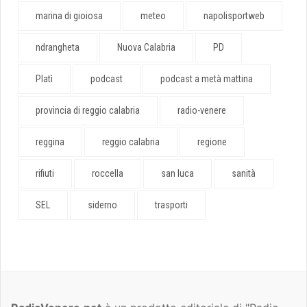
marina di gioiosa
meteo
napolisportweb
ndrangheta
Nuova Calabria
PD
Platì
podcast
podcast a metà mattina
provincia di reggio calabria
radio-venere
reggina
reggio calabria
regione
rifiuti
roccella
san luca
sanità
SEL
siderno
trasporti