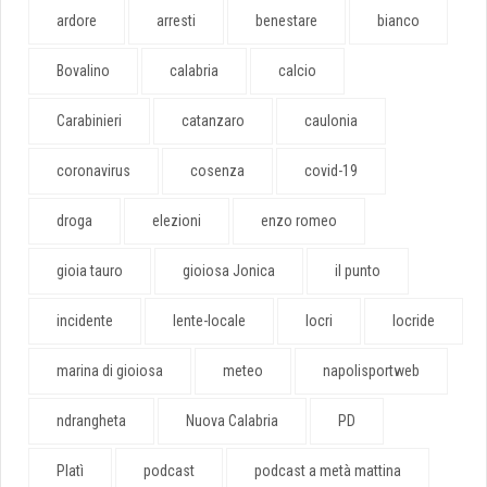
ardore
arresti
benestare
bianco
Bovalino
calabria
calcio
Carabinieri
catanzaro
caulonia
coronavirus
cosenza
covid-19
droga
elezioni
enzo romeo
gioia tauro
gioiosa Jonica
il punto
incidente
lente-locale
locri
locride
marina di gioiosa
meteo
napolisportweb
ndrangheta
Nuova Calabria
PD
Platì
podcast
podcast a metà mattina