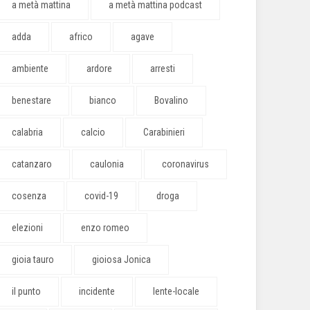
a metà mattina
a metà mattina podcast
adda
africo
agave
ambiente
ardore
arresti
benestare
bianco
Bovalino
calabria
calcio
Carabinieri
catanzaro
caulonia
coronavirus
cosenza
covid-19
droga
elezioni
enzo romeo
gioia tauro
gioiosa Jonica
il punto
incidente
lente-locale