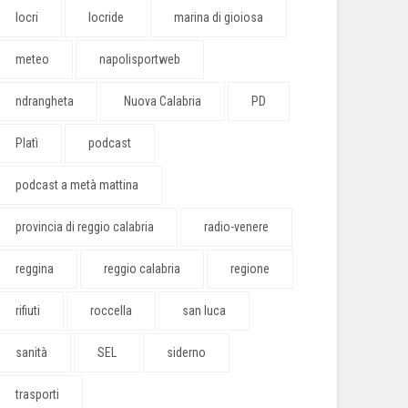
locri
locride
marina di gioiosa
meteo
napolisportweb
ndrangheta
Nuova Calabria
PD
Platì
podcast
podcast a metà mattina
provincia di reggio calabria
radio-venere
reggina
reggio calabria
regione
rifiuti
roccella
san luca
sanità
SEL
siderno
trasporti