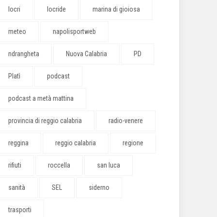
locri
locride
marina di gioiosa
meteo
napolisportweb
ndrangheta
Nuova Calabria
PD
Platì
podcast
podcast a metà mattina
provincia di reggio calabria
radio-venere
reggina
reggio calabria
regione
rifiuti
roccella
san luca
sanità
SEL
siderno
trasporti