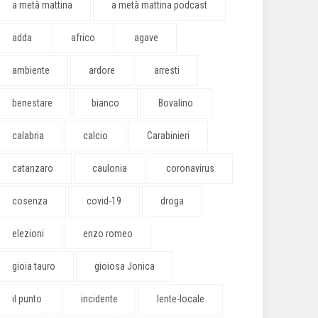
a metà mattina
a metà mattina podcast
adda
africo
agave
ambiente
ardore
arresti
benestare
bianco
Bovalino
calabria
calcio
Carabinieri
catanzaro
caulonia
coronavirus
cosenza
covid-19
droga
elezioni
enzo romeo
gioia tauro
gioiosa Jonica
il punto
incidente
lente-locale