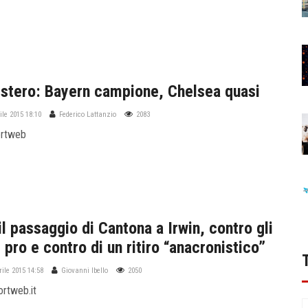
estero: Bayern campione, Chelsea quasi
ile 2015 18:10
Federico Lattanzio
2083
ortweb
il passaggio di Cantona a Irwin, contro gli
 pro e contro di un ritiro “anacronistico”
rile 2015 14:58
Giovanni Ibello
2050
ortweb.it