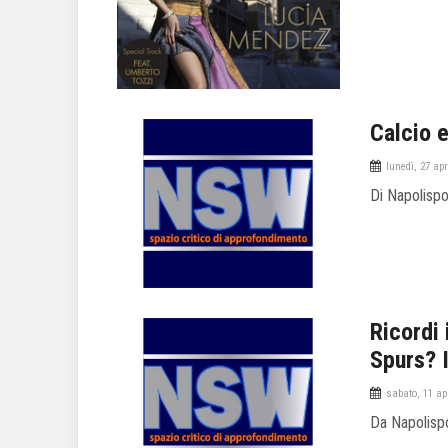
Calcio 
lunedì, 27 apr
Di Napolisp
Ricordi 
Spurs? I
sabato, 11 ap
Da Napolisp