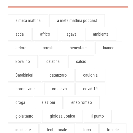
a metà mattina
a metà mattina podcast
adda
africo
agave
ambiente
ardore
arresti
benestare
bianco
Bovalino
calabria
calcio
Carabinieri
catanzaro
caulonia
coronavirus
cosenza
covid-19
droga
elezioni
enzo romeo
gioia tauro
gioiosa Jonica
il punto
incidente
lente-locale
locri
locride