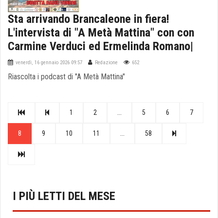
Sta arrivando Brancaleone in fiera!
L'intervista di "A Metà Mattina" con con
Carmine Verduci ed Ermelinda Romano|
venerdì, 16 gennaio 2026 09:57
Redazione
652
Riascolta i podcast di "A Metà Mattina"
1
2
...
5
6
7
8
9
10
11
...
58
I PIÙ LETTI DEL MESE