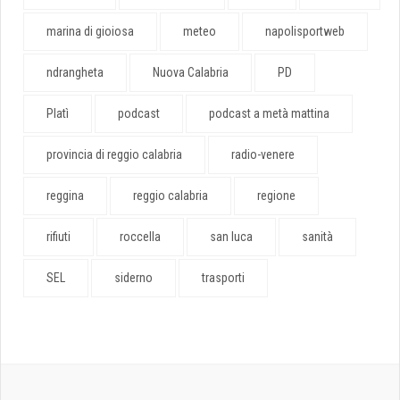
marina di gioiosa
meteo
napolisportweb
ndrangheta
Nuova Calabria
PD
Platì
podcast
podcast a metà mattina
provincia di reggio calabria
radio-venere
reggina
reggio calabria
regione
rifiuti
roccella
san luca
sanità
SEL
siderno
trasporti