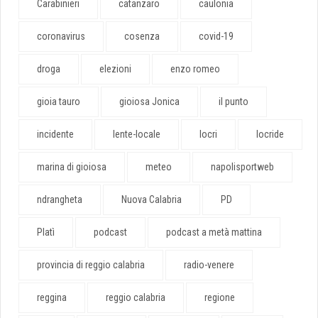
Carabinieri
catanzaro
caulonia
coronavirus
cosenza
covid-19
droga
elezioni
enzo romeo
gioia tauro
gioiosa Jonica
il punto
incidente
lente-locale
locri
locride
marina di gioiosa
meteo
napolisportweb
ndrangheta
Nuova Calabria
PD
Platì
podcast
podcast a metà mattina
provincia di reggio calabria
radio-venere
reggina
reggio calabria
regione