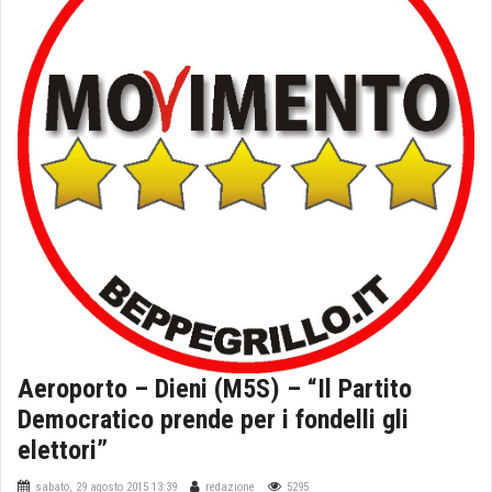
Aeroporto – Dieni (M5S) – “Il Partito
Democratico prende per i fondelli gli
elettori”
sabato, 29 agosto 2015 13:39
redazione
5295