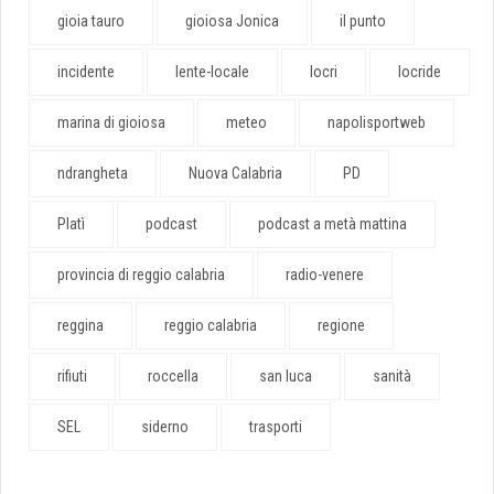
gioia tauro
gioiosa Jonica
il punto
incidente
lente-locale
locri
locride
marina di gioiosa
meteo
napolisportweb
ndrangheta
Nuova Calabria
PD
Platì
podcast
podcast a metà mattina
provincia di reggio calabria
radio-venere
reggina
reggio calabria
regione
rifiuti
roccella
san luca
sanità
SEL
siderno
trasporti