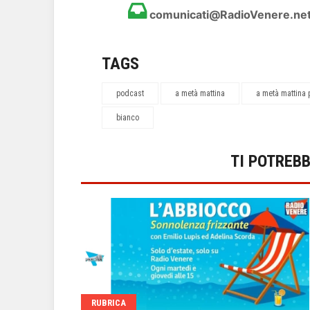
comunicati@RadioVenere.ne
TAGS
podcast
a metà mattina
a metà mattina
bianco
TI POTREB
RUBRICA