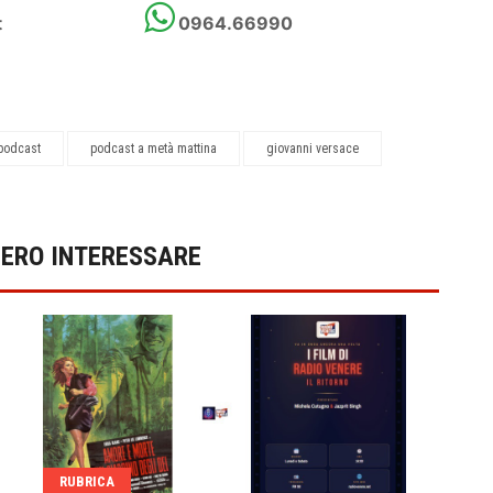
t
0964.66990
 podcast
podcast a metà mattina
giovanni versace
BERO INTERESSARE
RUBRICA
RUB