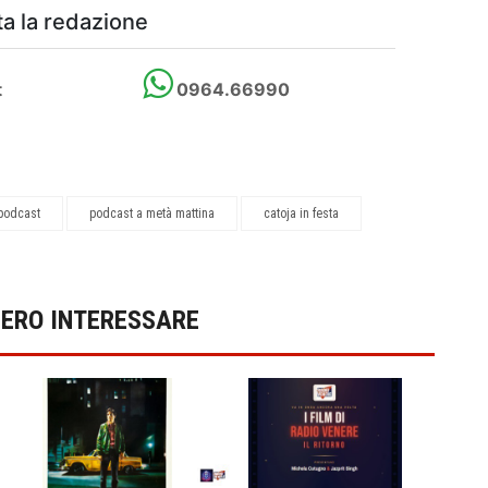
a la redazione
t
0964.66990
 podcast
podcast a metà mattina
catoja in festa
BERO INTERESSARE