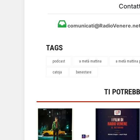
Contatt
comunicati@RadioVenere.ne
TAGS
podcast
a metà mattina
a metà mattina
catoja
benestare
TI POTREB