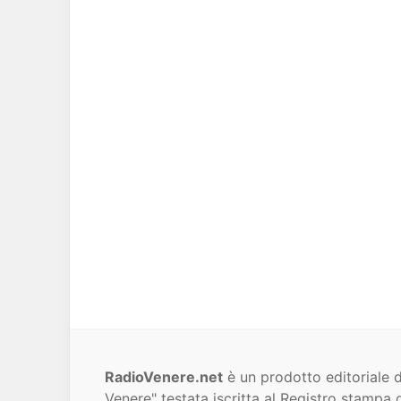
RadioVenere.net
è un prodotto editoriale d
Venere" testata iscritta al Registro stampa d