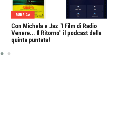
RUBRICA
RUB
Con Michela e Jaz "I Film di Radio
L'Ab
Venere... Il Ritorno" il podcast della
Camm
quinta puntata!
inte