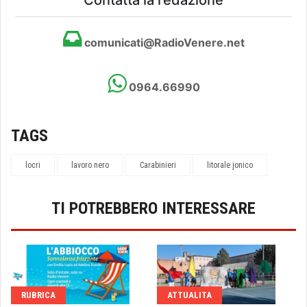
Contatta la redazione
comunicati@RadioVenere.net
0964.66990
TAGS
locri
lavoro nero
Carabinieri
litorale jonico
TI POTREBBERO INTERESSARE
RUBRICA
ATTUALITA