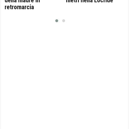
della madre in
metri nella Locride
retromarcia