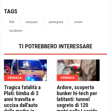
TAGS
Platì
marijuana
piantagione
arresti
Carabinieri
TI POTREBBERO INTERESSARE
CRONACA
CRONACA
Tragica fatalità a
Ardore, scoperto
Platì: bimba di 3
bunker hi-tech per
anni travolta e
latitanti: tunnel
uccisa dall'auto
segreto di 120