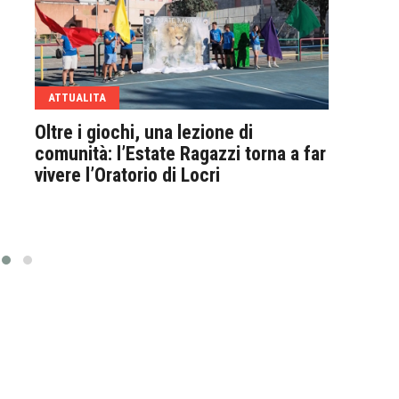
ATTUALITA
RUB
Oltre i giochi, una lezione di
A Lo
comunità: l’Estate Ragazzi torna a far
Club
vivere l’Oratorio di Locri
Metà
Moda
stag