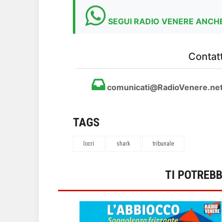
SEGUI RADIO VENERE ANCHE
Contatt
comunicati@RadioVenere.ne
TAGS
locri
shark
tribunale
TI POTREB