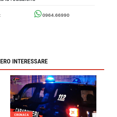
t
0964.66990
BERO INTERESSARE
CRONACA
CRO