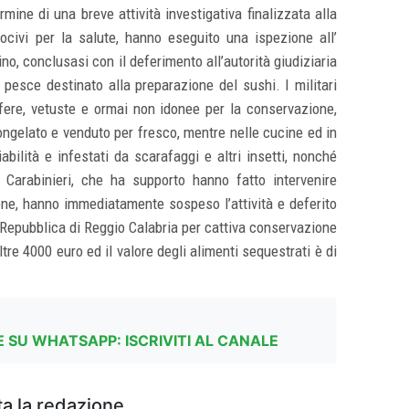
rmine di una breve attività investigativa finalizzata alla
 nocivi per la salute, hanno eseguito una ispezione all’
ino, conclusasi con il deferimento all’autorità giudiziaria
i pesce destinato alla preparazione del sushi. I militari
rifere, vetuste e ormai non idonee per la conservazione,
congelato e venduto per fresco, mentre nelle cucine ed in
iabilità e infestati da scarafaggi e altri insetti, nonché
Carabinieri, che ha supporto hanno fatto intervenire
one, hanno immediatamente sospeso l’attività e deferito
lla Repubblica di Reggio Calabria per cattiva conservazione
tre 4000 euro ed il valore degli alimenti sequestrati è di
 SU WHATSAPP: ISCRIVITI AL CANALE
a la redazione