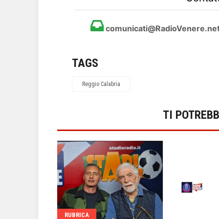
comunicati@RadioVenere.ne
TAGS
Reggio Calabria
TI POTREB
el
RUBRICA