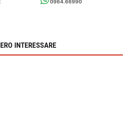
t
0964.66990
BERO INTERESSARE