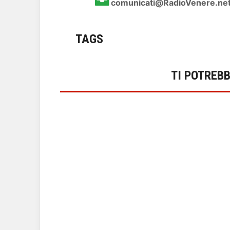
comunicati@RadioVenere.ne
TAGS
TI POTREB