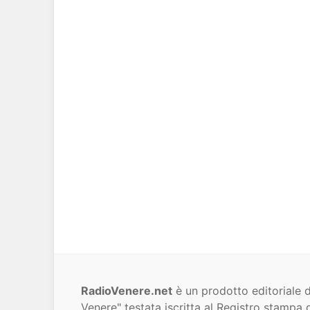
RadioVenere.net
è un prodotto editoriale d
Venere" testata iscritta al Registro stampa d