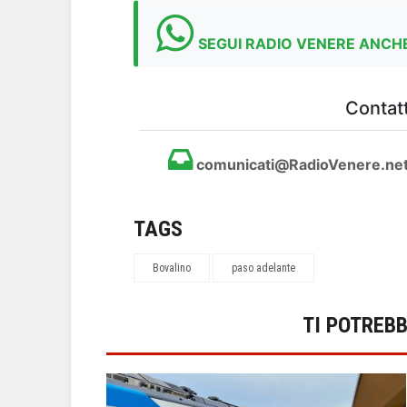
SEGUI RADIO VENERE ANCHE
Contatt
comunicati@RadioVenere.ne
TAGS
Bovalino
paso adelante
TI POTREB