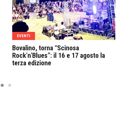
EVENTI
ATT
Bovalino, torna “Scinosa
Bova
Rock’n’Blues”: il 16 e 17 agosto la
anno
terza edizione
“Bor