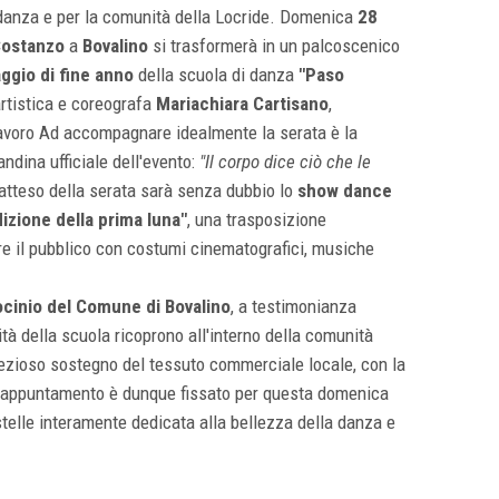
di danza e per la comunità della Locride. Domenica
28
Costanzo
a
Bovalino
si trasformerà in un palcoscenico
ggio di fine anno
della scuola di danza
"Paso
 artistica e coreografa
Mariachiara Cartisano
,
lavoro Ad accompagnare idealmente la serata è la
ndina ufficiale dell'evento:
"Il corpo dice ciò che le
 atteso della serata sarà senza dubbio lo
show dance
dizione della prima luna"
, una trasposizione
re il pubblico con costumi cinematografici, musiche
ocinio del Comune di Bovalino
, a testimonianza
vità della scuola ricoprono all'interno della comunità
 prezioso sostegno del tessuto commerciale locale, con la
o. L'appuntamento è dunque fissato per questa domenica
 stelle interamente dedicata alla bellezza della danza e