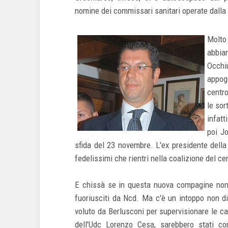
nomine dei commissari sanitari operate dalla 
Molto
abbian
Occhi
appog
centro
le sor
infatt
poi J
sfida del 23 novembre. L'ex presidente della
fedelissimi che rientri nella coalizione del ce
E chissà se in questa nuova compagine non 
fuoriusciti da Ncd. Ma c'è un intoppo non d
voluto da Berlusconi per supervisionare le can
dell'Udc Lorenzo Cesa, sarebbero stati con