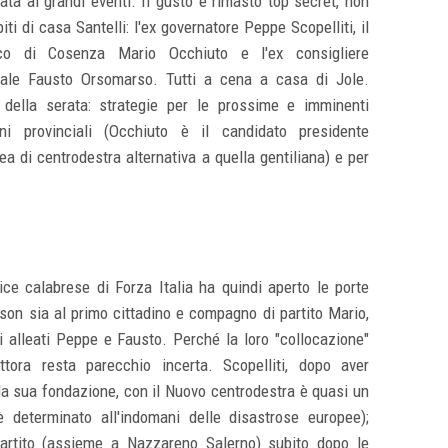
ata ai grandi eventi. Il gusto è rimasto top secret, non
piti di casa Santelli: l'ex governatore Peppe Scopelliti, il
co di Cosenza Mario Occhiuto e l'ex consigliere
nale Fausto Orsomarso. Tutti a cena a casa di Jole.
della serata: strategie per le prossime e imminenti
oni provinciali (Occhiuto è il candidato presidente
rea di centrodestra alternativa a quella gentiliana) e per
ice calabrese di Forza Italia ha quindi aperto le porte
son sia al primo cittadino e compagno di partito Mario,
ni alleati Peppe e Fausto. Perché la loro "collocazione"
uttora resta parecchio incerta. Scopelliti, dopo aver
lla sua fondazione, con il Nuovo centrodestra è quasi un
 determinato all'indomani delle disastrose europee);
artito (assieme a Nazzareno Salerno) subito dopo le