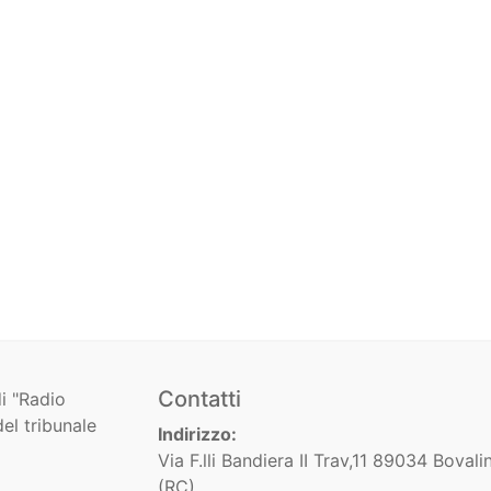
Contatti
i "Radio
el tribunale
Indirizzo:
Via F.lli Bandiera II Trav,11 89034 Bovali
(RC)