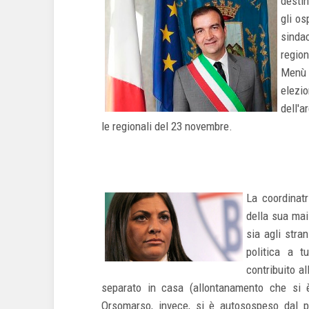
destin
gli os
sinda
regio
Menù 
elezi
dell'a
le regionali del 23 novembre.
La coordinatr
della sua mai
sia agli stra
politica a t
contribuito a
separato in casa (allontanamento che si è
Orsomarso, invece, si è autosospeso dal p