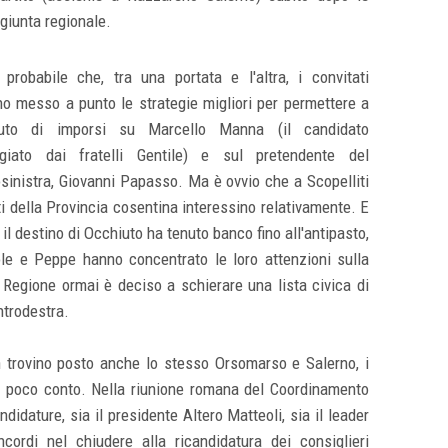
giunta regionale.
 probabile che, tra una portata e l'altra, i convitati
o messo a punto le strategie migliori per permettere a
uto di imporsi su Marcello Manna (il candidato
giato dai fratelli Gentile) e sul pretendente del
sinistra, Giovanni Papasso. Ma è ovvio che a Scopelliti
ti della Provincia cosentina interessino relativamente. E
i il destino di Occhiuto ha tenuto banco fino all'antipasto,
ole e Peppe hanno concentrato le loro attenzioni sulla
 Regione ormai è deciso a schierare una lista civica di
ntrodestra.
trovino posto anche lo stesso Orsomarso e Salerno, i
i poco conto. Nella riunione romana del Coordinamento
didature, sia il presidente Altero Matteoli, sia il leader
cordi nel chiudere alla ricandidatura dei consiglieri