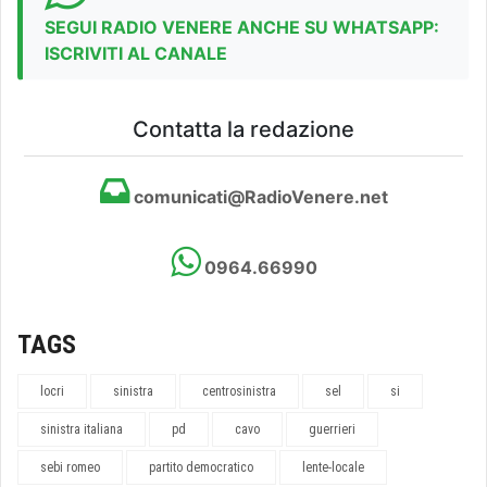
SEGUI RADIO VENERE ANCHE SU WHATSAPP:
ISCRIVITI AL CANALE
Contatta la redazione
comunicati@RadioVenere.net
0964.66990
TAGS
locri
sinistra
centrosinistra
sel
si
sinistra italiana
pd
cavo
guerrieri
sebi romeo
partito democratico
lente-locale