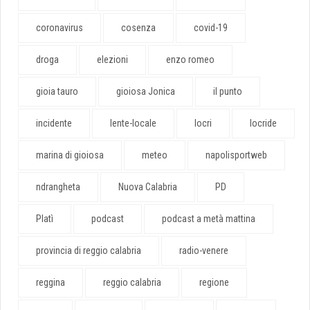
coronavirus
cosenza
covid-19
droga
elezioni
enzo romeo
gioia tauro
gioiosa Jonica
il punto
incidente
lente-locale
locri
locride
marina di gioiosa
meteo
napolisportweb
ndrangheta
Nuova Calabria
PD
Platì
podcast
podcast a metà mattina
provincia di reggio calabria
radio-venere
reggina
reggio calabria
regione