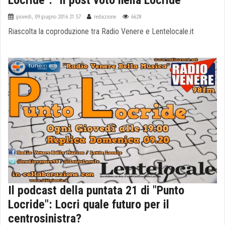
Locride": "Il post voto nella Locride"
giovedì, 09 giugno 2016 21:57
redazione
6628
Riascolta la coproduzione tra Radio Venere e Lentelocale.it
Il podcast della puntata 21 di "Punto
Locride": Locri quale futuro per il
centrosinistra?