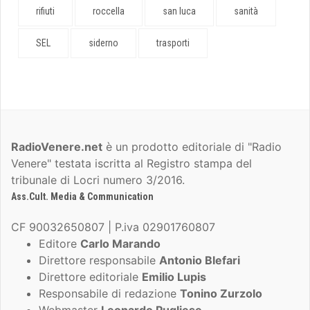
rifiuti
roccella
san luca
sanità
SEL
siderno
trasporti
RadioVenere.net
è un prodotto editoriale di "Radio
Venere" testata iscritta al Registro stampa del
tribunale di Locri numero 3/2016.
Ass.Cult. Media & Communication
CF 90032650807 | P.iva 02901760807
Editore
Carlo Marando
Direttore responsabile
Antonio Blefari
Direttore editoriale
Emilio Lupis
Responsabile di redazione
Tonino Zurzolo
Webmaster
Leonardo Pugliese