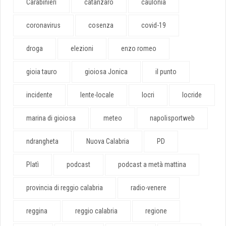
Carabinieri
catanzaro
caulonia
coronavirus
cosenza
covid-19
droga
elezioni
enzo romeo
gioia tauro
gioiosa Jonica
il punto
incidente
lente-locale
locri
locride
marina di gioiosa
meteo
napolisportweb
ndrangheta
Nuova Calabria
PD
Platì
podcast
podcast a metà mattina
provincia di reggio calabria
radio-venere
reggina
reggio calabria
regione