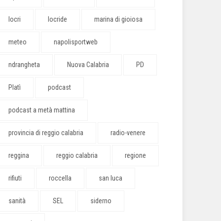
locri
locride
marina di gioiosa
meteo
napolisportweb
ndrangheta
Nuova Calabria
PD
Platì
podcast
podcast a metà mattina
provincia di reggio calabria
radio-venere
reggina
reggio calabria
regione
rifiuti
roccella
san luca
sanità
SEL
siderno