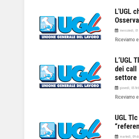
L'UGL ch
Osservat
mercoledì, 01
Riceviamo e
L’UGL Tl
dei call
settore
giovedì, 05 fe
Riceviamo e
UGL Tlc 
“refere
martedì, 09 d