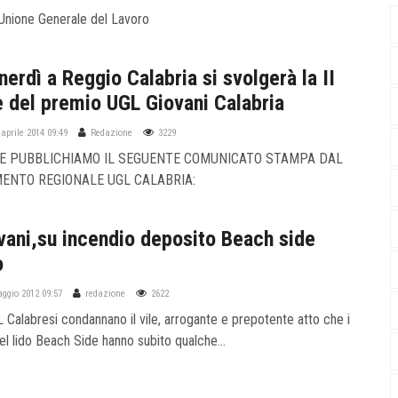
'Unione Generale del Lavoro
erdì a Reggio Calabria si svolgerà la II
e del premio UGL Giovani Calabria
 aprile 2014 09:49
Redazione
3229
 E PUBBLICHIAMO IL SEGUENTE COMUNICATO STAMPA DAL
ENTO REGIONALE UGL CALABRIA:
vani,su incendio deposito Beach side
o
aggio 2012 09:57
redazione
2622
L Calabresi condannano il vile, arrogante e prepotente atto che i
del lido Beach Side hanno subito qualche...