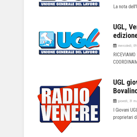
La nota dell
UGL, Ven
edizion
mercoledì, 09
RICEVIAMO
COORDINAM
UGL gio
Bovalin
giovedì, 31 m
I Giovani UG
proprietari 