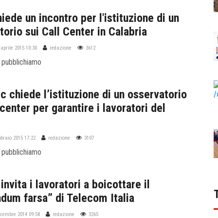
iede un incontro per l'istituzione di un
orio sui Call Center in Calabria
 aprile 2015 10:30
redazione
3612
 pubblichiamo
c chiede l’istituzione di un osservatorio
 center per garantire i lavoratori del
bbraio 2015 17:22
redazione
3107
 pubblichiamo
invita i lavoratori a boicottare il
ndum farsa” di Telecom Italia
icembre 2014 09:58
redazione
3265