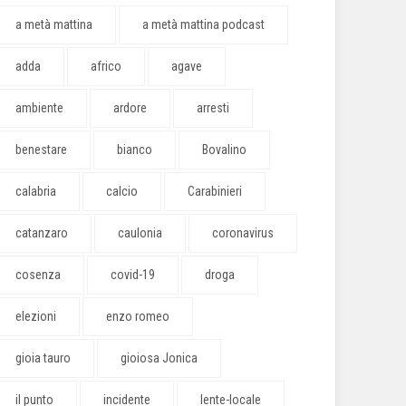
a metà mattina
a metà mattina podcast
adda
africo
agave
ambiente
ardore
arresti
benestare
bianco
Bovalino
calabria
calcio
Carabinieri
catanzaro
caulonia
coronavirus
cosenza
covid-19
droga
elezioni
enzo romeo
gioia tauro
gioiosa Jonica
il punto
incidente
lente-locale