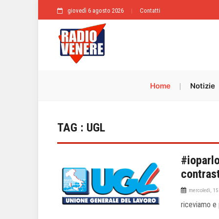
giovedì 6 agosto 2026
Contatti
Home
Notizie
TAG : UGL
#ioparlo
contrast
mercoledì, 15
riceviamo e