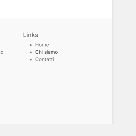
Links
Home
no
Chi siamo
Contatti
Sviluppato da
Leonardo Pugliese