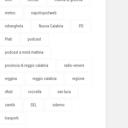
meteo
napolisportweb
ndrangheta
Nuova Calabria
PD
Platì
podcast
podcast a metà mattina
provincia di reggio calabria
radio-venere
reggina
reggio calabria
regione
rifiuti
roccella
san luca
sanità
SEL
siderno
trasporti