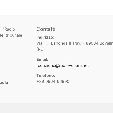
Contatti
i "Radio
el tribunale
Indirizzo:
Via F.lli Bandiera II Trav,11 89034 Bovali
(RC)
Email:
redazione@radiovenere.net
Telefono:
+39 0964 66990
zolo
ation