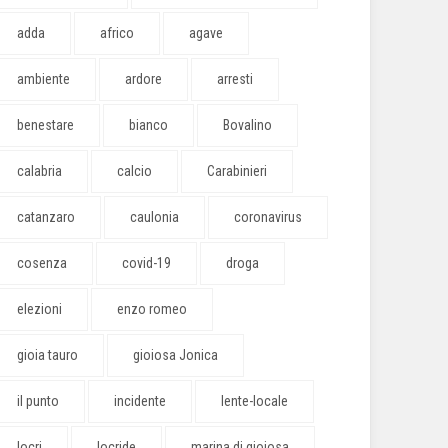
adda
africo
agave
ambiente
ardore
arresti
benestare
bianco
Bovalino
calabria
calcio
Carabinieri
catanzaro
caulonia
coronavirus
cosenza
covid-19
droga
elezioni
enzo romeo
gioia tauro
gioiosa Jonica
il punto
incidente
lente-locale
locri
locride
marina di gioiosa