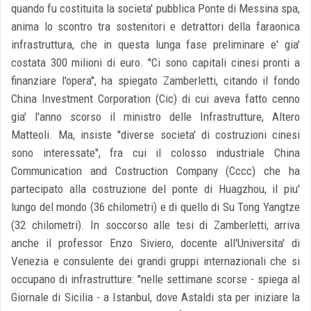
quando fu costituita la societa' pubblica Ponte di Messina spa,
anima lo scontro tra sostenitori e detrattori della faraonica
infrastruttura, che in questa lunga fase preliminare e' gia'
costata 300 milioni di euro. ''Ci sono capitali cinesi pronti a
finanziare l'opera'', ha spiegato Zamberletti, citando il fondo
China Investment Corporation (Cic) di cui aveva fatto cenno
gia' l'anno scorso il ministro delle Infrastrutture, Altero
Matteoli. Ma, insiste ''diverse societa' di costruzioni cinesi
sono interessate'', fra cui il colosso industriale China
Communication and Costruction Company (Cccc) che ha
partecipato alla costruzione del ponte di Huagzhou, il piu'
lungo del mondo (36 chilometri) e di quello di Su Tong Yangtze
(32 chilometri). In soccorso alle tesi di Zamberletti, arriva
anche il professor Enzo Siviero, docente all'Universita' di
Venezia e consulente dei grandi gruppi internazionali che si
occupano di infrastrutture: ''nelle settimane scorse - spiega al
Giornale di Sicilia - a Istanbul, dove Astaldi sta per iniziare la