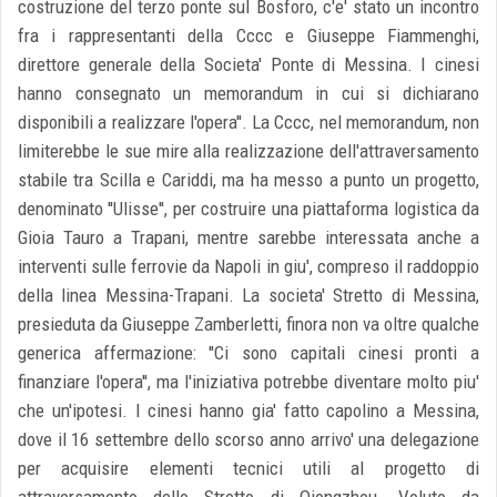
costruzione del terzo ponte sul Bosforo, c'e' stato un incontro
fra i rappresentanti della Cccc e Giuseppe Fiammenghi,
direttore generale della Societa' Ponte di Messina. I cinesi
hanno consegnato un memorandum in cui si dichiarano
disponibili a realizzare l'opera''. La Cccc, nel memorandum, non
limiterebbe le sue mire alla realizzazione dell'attraversamento
stabile tra Scilla e Cariddi, ma ha messo a punto un progetto,
denominato ''Ulisse'', per costruire una piattaforma logistica da
Gioia Tauro a Trapani, mentre sarebbe interessata anche a
interventi sulle ferrovie da Napoli in giu', compreso il raddoppio
della linea Messina-Trapani. La societa' Stretto di Messina,
presieduta da Giuseppe Zamberletti, finora non va oltre qualche
generica affermazione: ''Ci sono capitali cinesi pronti a
finanziare l'opera'', ma l'iniziativa potrebbe diventare molto piu'
che un'ipotesi. I cinesi hanno gia' fatto capolino a Messina,
dove il 16 settembre dello scorso anno arrivo' una delegazione
per acquisire elementi tecnici utili al progetto di
attraversamento dello Stretto di Qiongzhou. Voluto da