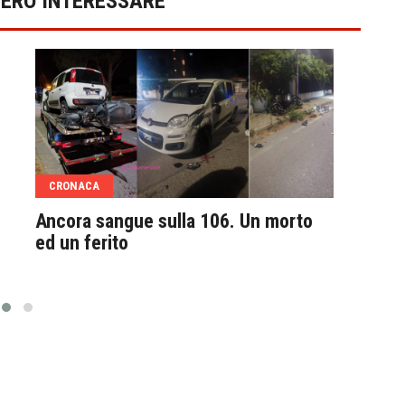
BERO INTERESSARE
CRONACA
CRO
Ancora sangue sulla 106. Un morto
Flas
ed un ferito
Viol
pesa