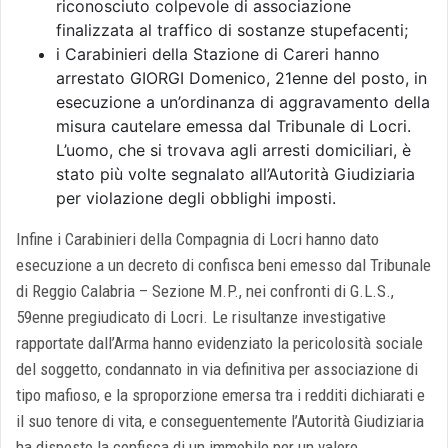
riconosciuto colpevole di associazione
finalizzata al traffico di sostanze stupefacenti;
i Carabinieri della Stazione di Careri hanno
arrestato GIORGI Domenico, 21enne del posto, in
esecuzione a un’ordinanza di aggravamento della
misura cautelare emessa dal Tribunale di Locri.
L’uomo, che si trovava agli arresti domiciliari, è
stato più volte segnalato all’Autorità Giudiziaria
per violazione degli obblighi imposti.
Infine i Carabinieri della Compagnia di Locri hanno dato
esecuzione a un decreto di confisca beni emesso dal Tribunale
di Reggio Calabria – Sezione M.P., nei confronti di G.L.S.,
59enne pregiudicato di Locri. Le risultanze investigative
rapportate dall’Arma hanno evidenziato la pericolosità sociale
del soggetto, condannato in via definitiva per associazione di
tipo mafioso, e la sproporzione emersa tra i redditi dichiarati e
il suo tenore di vita, e conseguentemente l’Autorità Giudiziaria
ha disposto la confisca di un immobile per un valore