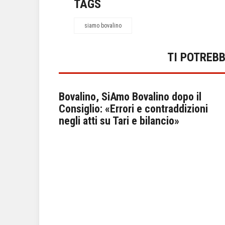
TAGS
siamo bovalino
TI POTREB
POLITICA
Bovalino, SiAmo Bovalino dopo il
Consiglio: «Errori e contraddizioni
negli atti su Tari e bilancio»
trica da
alino "è
anche il