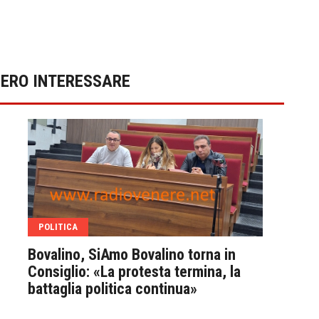
BERO INTERESSARE
POLITICA
POL
Bovalino, SiAmo Bovalino torna in
Bova
Consiglio: «La protesta termina, la
Scon
battaglia politica continua»
Comu