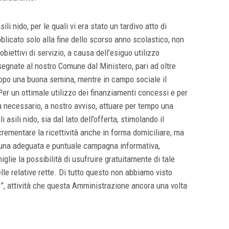
ili nido, per le quali vi era stato un tardivo atto di
bblicato solo alla fine dello scorso anno scolastico, non
iettivi di servizio, a causa dell’esiguo utilizzo
ssegnate al nostro Comune dal Ministero, pari ad oltre
dopo una buona semina, mentre in campo sociale il
Per un ottimale utilizzo dei finanziamenti concessi e per
ra necessario, a nostro avviso, attuare per tempo una
 asili nido, sia dal lato dell’offerta, stimolando il
crementare la ricettività anche in forma domiciliare, ma
 una adeguata e puntuale campagna informativa,
glie la possibilità di usufruire gratuitamente di tale
lle relative rette. Di tutto questo non abbiamo visto
, attività che questa Amministrazione ancora una volta