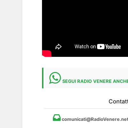
SEGUI RADIO VENERE ANCHE
Contatt
comunicati@RadioVenere.ne