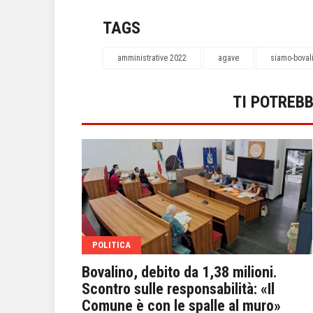
TAGS
amministrative 2022
agave
siamo-boval
TI POTREB
POLITICA
sessore
Bovalino, debito da 1,38 milioni.
e “targato
Scontro sulle responsabilità: «Il
 stampa
Comune è con le spalle al muro»