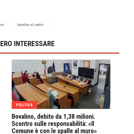
ino
bovalino al centro
BERO INTERESSARE
POLITICA
POL
Bovalino, debito da 1,38 milioni.
Torn
Scontro sulle responsabilità: «Il
Bova
Comune è con le spalle al muro»
sull