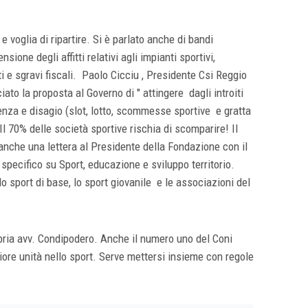
 voglia di ripartire. Si è parlato anche di bandi
ione degli affitti relativi agli impianti sportivi,
ti e sgravi fiscali. Paolo Cicciu , Presidente Csi Reggio
ciato la proposta al Governo di " attingere dagli introiti
nza e disagio (slot, lotto, scommesse sportive e gratta
 Il 70% delle società sportive rischia di scomparire! Il
à anche una lettera al Presidente della Fondazione con il
specifico su Sport, educazione e sviluppo territorio.
 sport di base, lo sport giovanile e le associazioni del
abria avv. Condipodero. Anche il numero uno del Coni
ore unità nello sport. Serve mettersi insieme con regole