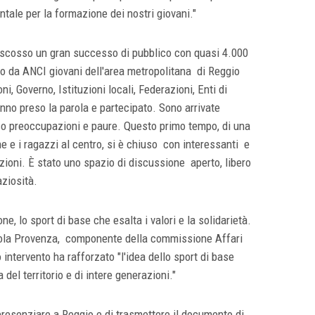
ale per la formazione dei nostri giovani."
riscosso un gran successo di pubblico con quasi 4.000
o da ANCI giovani dell'area metropolitana di Reggio
i, Governo, Istituzioni locali, Federazioni, Enti di
nno preso la parola e partecipato. Sono arrivate
sso preoccupazioni e paure. Questo primo tempo, di una
ne e i ragazzi al centro, si è chiuso con interessanti e
uzioni. È stato uno spazio di discussione aperto, libero
aziosità.
one, lo sport di base che esalta i valori e la solidarietà.
icola Provenza, componente della commissione Affari
intervento ha rafforzato "l'idea dello sport di base
del territorio e di intere generazioni."
resenziare a Reggio e di trasmettere il documento di