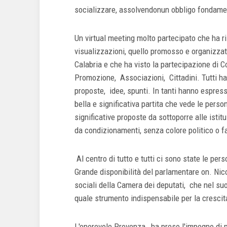
socializzare, assolvendonun obbligo fondament
Un virtual meeting molto partecipato che ha 
visualizzazioni, quello promosso e organizzat
Calabria e che ha visto la partecipazione di Con
Promozione, Associazioni, Cittadini. Tutti ha
proposte, idee, spunti. In tanti hanno espre
bella e significativa partita che vede le perso
significative proposte da sottoporre alle istit
da condizionamenti, senza colore politico o f
Al centro di tutto e tutti ci sono state le pers
Grande disponibilità del parlamentare on. N
sociali della Camera dei deputati, che nel suo 
quale strumento indispensabile per la crescita 
L'onorevole Provenza, ha preso l'impegno di p