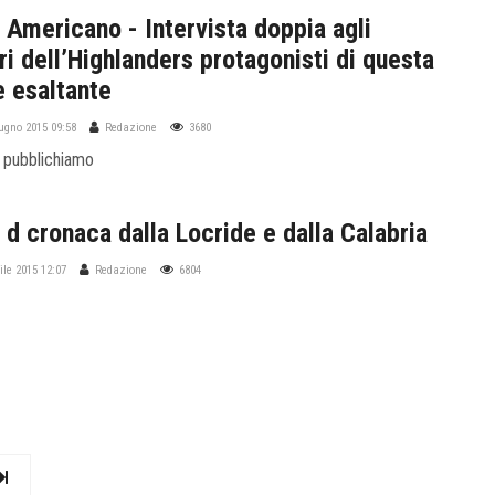
 Americano - Intervista doppia agli
ri dell’Highlanders protagonisti di questa
e esaltante
iugno 2015 09:58
Redazione
3680
 pubblichiamo
 d cronaca dalla Locride e dalla Calabria
ile 2015 12:07
Redazione
6804