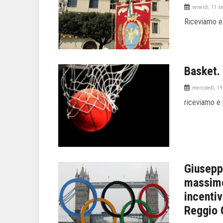
venerdì, 11 s
Riceviamo e
Basket. 
mercoledì, 19
riceviamo e
Giusepp
massimo
incentiv
Reggio 