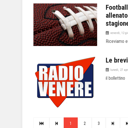
Football
allenato
stagion
venerdì, 12 g
Riceviamo e
Le brevi
lunedì, 27 apr
il bollettino
1
2
3