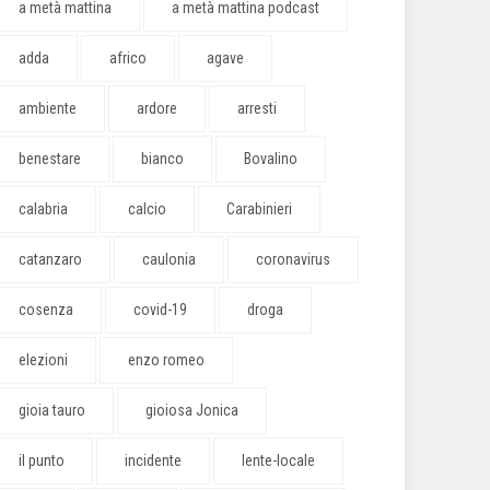
a metà mattina
a metà mattina podcast
adda
africo
agave
ambiente
ardore
arresti
benestare
bianco
Bovalino
calabria
calcio
Carabinieri
catanzaro
caulonia
coronavirus
cosenza
covid-19
droga
elezioni
enzo romeo
gioia tauro
gioiosa Jonica
il punto
incidente
lente-locale