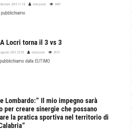
ettembre 2015 11:18
redazione
3487
 pubblichiamo
A Locri torna il 3 vs 3
 agosto 2015 23:59
redazione
3573
 pubblichiamo dalla EUTIMO
e Lombardo:” Il mio impegno sarà
 per creare sinergie che possano
are la pratica sportiva nel territorio di
Calabria”