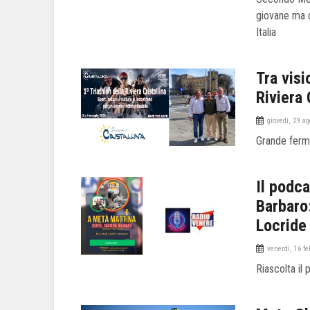
giovane ma c
Italia
Tra visi
Riviera 
giovedì, 29 a
Grande ferme
Il podc
Barbaro:
Locride
venerdì, 16 f
Riascolta il