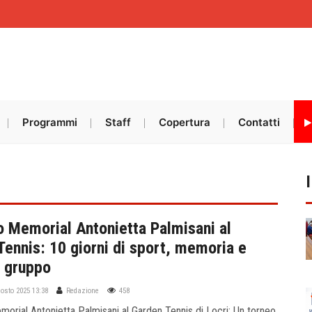
Programmi
Staff
Copertura
Contatti
 Memorial Antonietta Palmisani al
Tennis: 10 giorni di sport, memoria e
i gruppo
gosto 2025 13:38
Redazione
458
rial Antonietta Palmisani al Garden Tennis di Locri: Un torneo