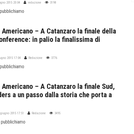
iugno 2015 20:04
redazione
3198
 pubblichiamo
 Americano – A Catanzaro la finale della
nference: in palio la finalissima di
iugno 2015 17:04
Redazione
3776
 pubblichiamo
l Americano – A Catanzaro la finale Sud,
ers a un passo dalla storia che porta a
 giugno 2015 17:51
Redazione
3495
 pubblichiamo