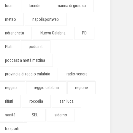
locri
locride
marina di gioiosa
meteo
napolisportweb
ndrangheta
Nuova Calabria
PD
Platì
podcast
podcast a metà mattina
provincia di reggio calabria
radio-venere
reggina
reggio calabria
regione
rifiuti
roccella
san luca
sanità
SEL
siderno
trasporti