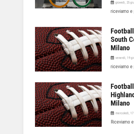
giovedì, 25 g
riceviamo e
Football
South Co
Milano
venerdì, 19 g
riceviamo e
Footbal
Highland
Milano
mercoledì, 17
Riceviamo e