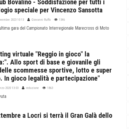
b Bovalino - Soddisfazione per tutti i
Elogio speciale per Vincenzo Sansotta
ovembre 2023 10:13
Giovanni Ruffo
1346
l'ultima gara del Campionato Interregionale Marecross di Moto
ing virtuale "Reggio in gioco" la
:". Allo sport di base e giovanile gli
 delle scommesse sportive, lotto e super
. In gioco legalità e partecipazione"
rzo 2020 13:03
redazione
1863
vuta
ttembre a Locri si terrà il Gran Galà dello