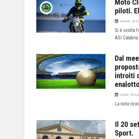
Moto Clu
piloti. 
venerdì, 24 n
Si è svolta 
ASI Calabria
Dal meet
proposta
introiti
enalotto
lunedì, 30 ma
La nota rice
Il 20 se
Sport.