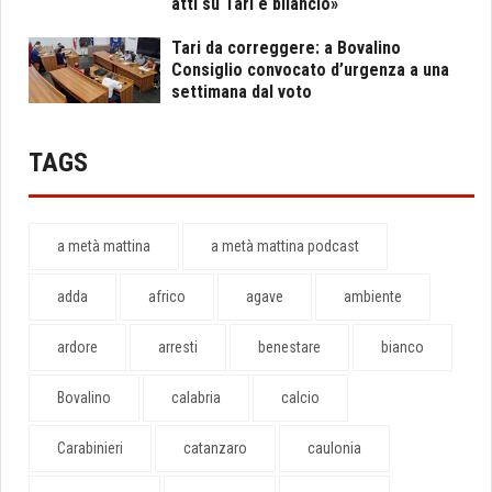
atti su Tari e bilancio»
Tari da correggere: a Bovalino
Consiglio convocato d’urgenza a una
settimana dal voto
TAGS
a metà mattina
a metà mattina podcast
adda
africo
agave
ambiente
ardore
arresti
benestare
bianco
Bovalino
calabria
calcio
Carabinieri
catanzaro
caulonia