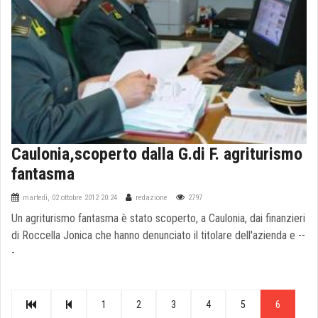
Caulonia,scoperto dalla G.di F. agriturismo
fantasma
martedì, 02 ottobre 2012 20:24
redazione
2797
Un agriturismo fantasma è stato scoperto, a Caulonia, dai finanzieri
di Roccella Jonica che hanno denunciato il titolare dell'azienda e --
-
1
2
3
4
5
6