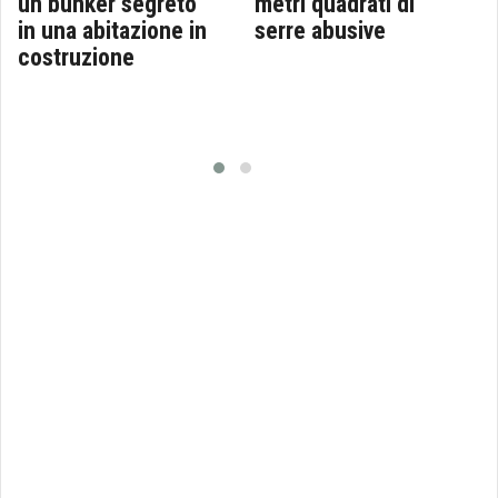
un bunker segreto
metri quadrati di
in una abitazione in
serre abusive
costruzione