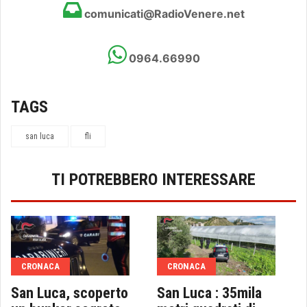
comunicati@RadioVenere.net
0964.66990
TAGS
san luca
fli
TI POTREBBERO INTERESSARE
CRONACA
CRONACA
San Luca, scoperto
San Luca : 35mila